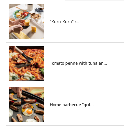
“Kuru-Kuru” r...
Tomato penne with tuna an...
Home barbecue “gril...