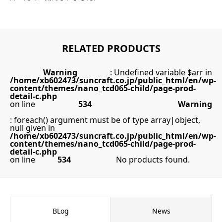
RELATED PRODUCTS
Warning
: Undefined variable $arr in
/home/xb602473/suncraft.co.jp/public_html/en/wp-
content/themes/nano_tcd065-child/page-prod-
detail-c.php
on line
534
Warning
: foreach() argument must be of type array|object,
null given in
/home/xb602473/suncraft.co.jp/public_html/en/wp-
content/themes/nano_tcd065-child/page-prod-
detail-c.php
on line
534
No products found.
BLog
News