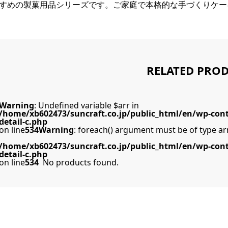
すめの製菓用品シリーズです。ご家庭で本格的な手づくりケー
RELATED PRO
Warning
: Undefined variable $arr in
/home/xb602473/suncraft.co.jp/public_html/en/wp-con
detail-c.php
on line
534
Warning
: foreach() argument must be of type arr
/home/xb602473/suncraft.co.jp/public_html/en/wp-con
detail-c.php
on line
534
No products found.