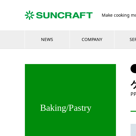
Make cooking mo
NEWS
COMPANY
SE
PP
Baking/Pastry