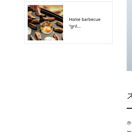
Home barbecue
“gril...
ホ