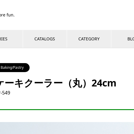
re fun.
RIES
CATALOGS
CATEGORY
BL
Baking/Pastry
ケーキクーラー（丸）24cm
-549