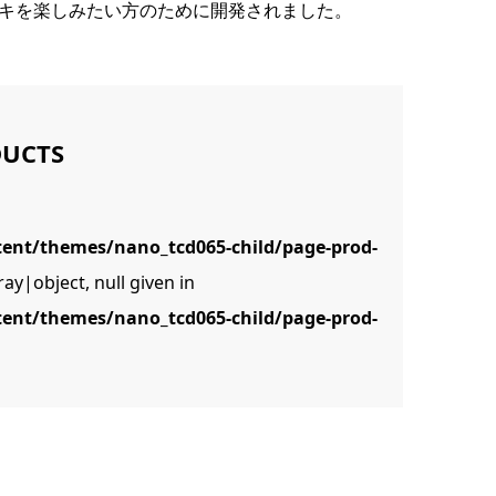
キを楽しみたい方のために開発されました。
DUCTS
tent/themes/nano_tcd065-child/page-prod-
ay|object, null given in
tent/themes/nano_tcd065-child/page-prod-