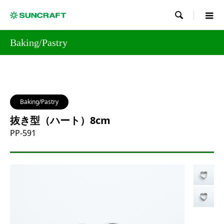

Baking/Pastry
Baking/Pastry
抜き型（ハート）8cm
PP-591