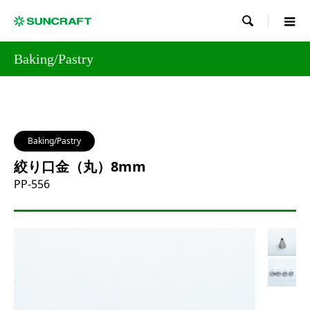

Baking/Pastry
Baking/Pastry
絞り口金（丸）8mm
PP-556