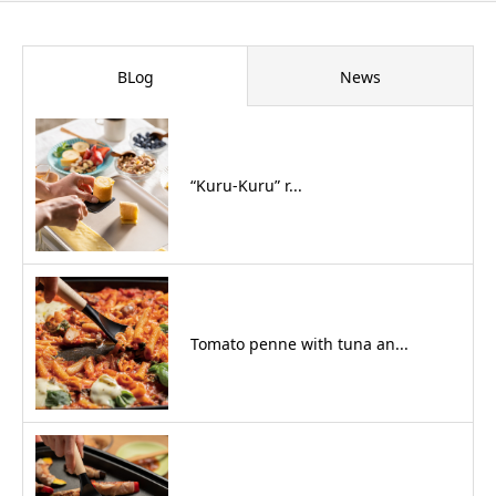
BLog
News
“Kuru-Kuru” r...
Tomato penne with tuna an...