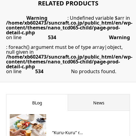
RELATED PRODUCTS
Warning
: Undefined variable $arr in
/home/xb602473/suncraft.co.jp/public_html/en/wp-
content/themes/nano_tcd065-child/page-prod-
detail-c.php
on line
534
Warning
: foreach() argument must be of type array|object,
null given in
/home/xb602473/suncraft.co.jp/public_html/en/wp-
content/themes/nano_tcd065-child/page-prod-
detail-c.php
on line
534
No products found.
BLog
News
“Kuru-Kuru” r...