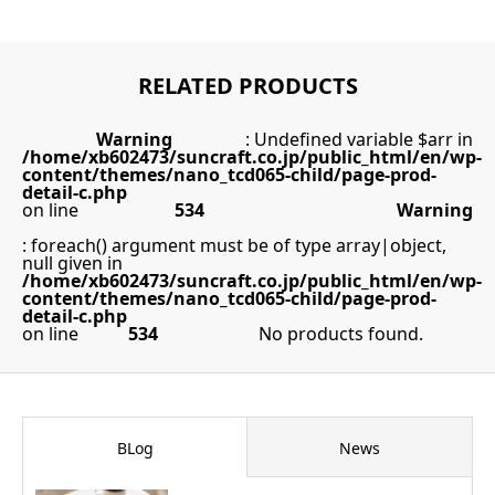
RELATED PRODUCTS
Warning
: Undefined variable $arr in
/home/xb602473/suncraft.co.jp/public_html/en/wp-
content/themes/nano_tcd065-child/page-prod-
detail-c.php
on line
534
Warning
: foreach() argument must be of type array|object,
null given in
/home/xb602473/suncraft.co.jp/public_html/en/wp-
content/themes/nano_tcd065-child/page-prod-
detail-c.php
on line
534
No products found.
BLog
News