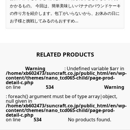
かかるもの。 今回は、簡単美味しいバナナのパウンドケーキ
の作り方を紹介します。包丁がいらないから、お休みの日に
お子様と挑戦してみるのもおすすめ...
RELATED PRODUCTS
Warning
: Undefined variable $arr in
/home/xb602473/suncraft.co.jp/public_html/en/wp-
content/themes/nano_tcd065-child/page-prod-
detail-c.php
on line
534
Warning
: foreach() argument must be of type array|object,
null given in
/home/xb602473/suncraft.co.jp/public_html/en/wp-
content/themes/nano_tcd065-child/page-prod-
detail-c.php
on line
534
No products found.