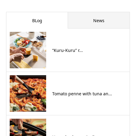
BLog
News
“Kuru-Kuru” r...
Tomato penne with tuna an...