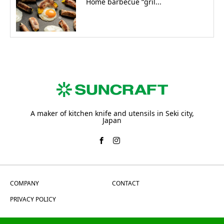
Home barbecue “gril...
A maker of kitchen knife and utensils in Seki city,
Japan
COMPANY
CONTACT
PRIVACY POLICY