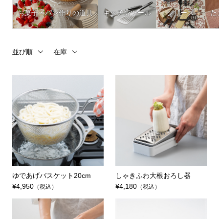
お菓子・パン作りの道具
キッチンツール
シリーズ
た
並び順
在庫
ゆであげバスケット20cm
しゃきふわ大根おろし器
¥4,950
¥4,180
（税込）
（税込）