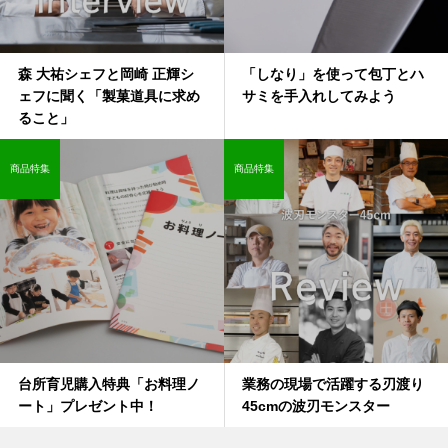
森 大祐シェフと岡崎 正輝シ
「しなり」を使って包丁とハ
ェフに聞く「製菓道具に求め
サミを手入れしてみよう
ること」
商品特集
商品特集
台所育児購入特典「お料理ノ
業務の現場で活躍する刃渡り
ート」プレゼント中！
45cmの波刃モンスター