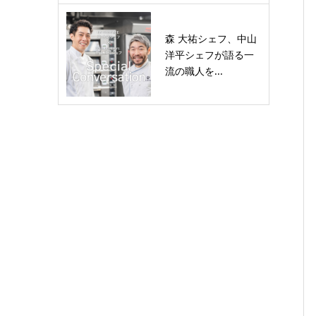
森 大祐シェフ、中山
洋平シェフが語る一
流の職人を...