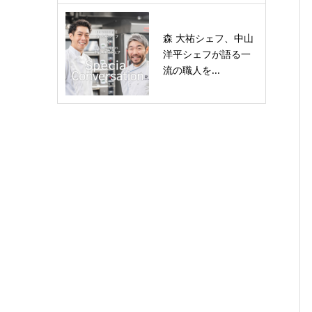
森 大祐シェフ、中山
洋平シェフが語る一
流の職人を...