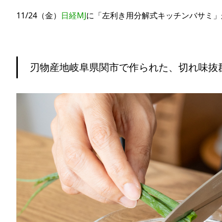
11/24（金）
日経MJ
に「左利き用分解式キッチンバサミ」
刃物産地岐阜県関市で作られた、切れ味抜