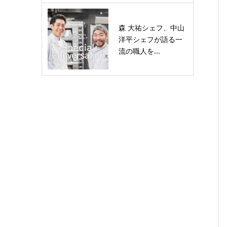
森 大祐シェフ、中山
洋平シェフが語る一
流の職人を...