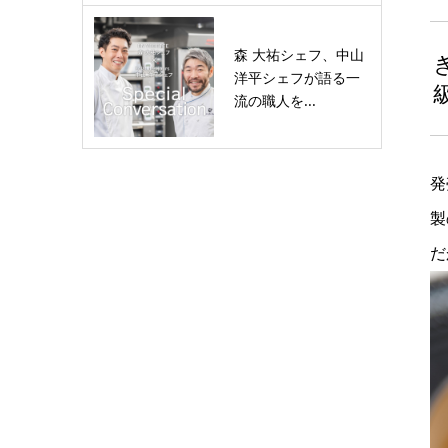
森 大祐シェフ、中山
洋平シェフが語る一
流の職人を...
発
製
だ