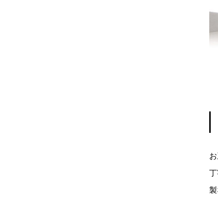
お
丁
製