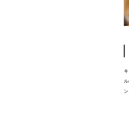
キ
ル
ン