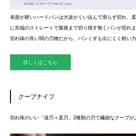
表面が硬いハードパンは大波がくい込んで滑らず切れ、
に先端のストレートで最後まで切り残す無くパンが切れ
切れ味の良い関の刃物だから、パンくずも出にくく軽い
詳しくはこちら
クープナイフ
切れ味のいい「波刃＋直刃」2種類の刃で繊細なクープが