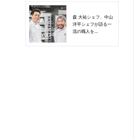
森 大祐シェフ、中山
洋平シェフが語る一
流の職人を...