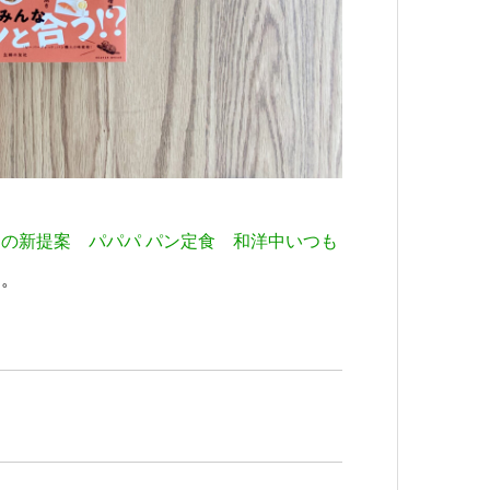
の新提案 パパパ パン定食 和洋中いつも
た。