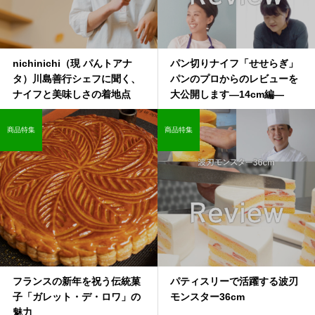
nichinichi（現 パんトアナ
パン切りナイフ「せせらぎ」
タ）川島善行シェフに聞く、
パンのプロからのレビューを
ナイフと美味しさの着地点
大公開します―14cm編—
商品特集
商品特集
フランスの新年を祝う伝統菓
パティスリーで活躍する波刃
子「ガレット・デ・ロワ」の
モンスター36cm
魅力