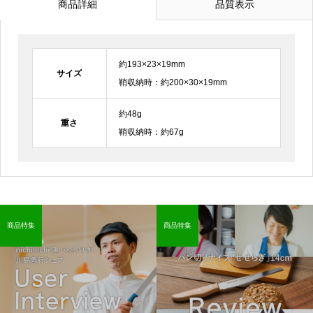
商品詳細
品質表示
約193×23×19mm
サイズ
鞘収納時：約200×30×19mm
約48g
重さ
鞘収納時：約67g
商品特集
商品特集