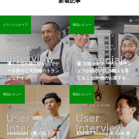
新着記事
トランシュナイフ
商品レビュー
薄くて切れ味のいい刃でケ
森 大祐シェフ、中山 洋平シ
ーキ作りに大活躍のトラン
ェフが語る一流の職人を育
シュナイフ
てること 一流のお菓子を...
商品レビュー
商品レビュー
nichinichi（現 パんトアナ
ESPRIT Bakery ＆ Cafe 吉