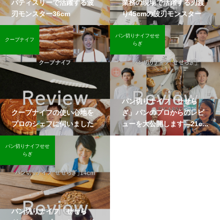
パティスリーで活躍する波
業務の現場で活躍する刃渡
刃モンスター36cm
り45cmの波刃モンスター
パン切りナイフせせ
クープナイフ
らぎ
パン切りナイフ「せせら
クープナイフの使い心地を
ぎ」パンのプロからのレビ
プロのシェフに伺いました
ューを大公開します―21c...
パン切りナイフせせ
らぎ
パン切りナイフ「せせら