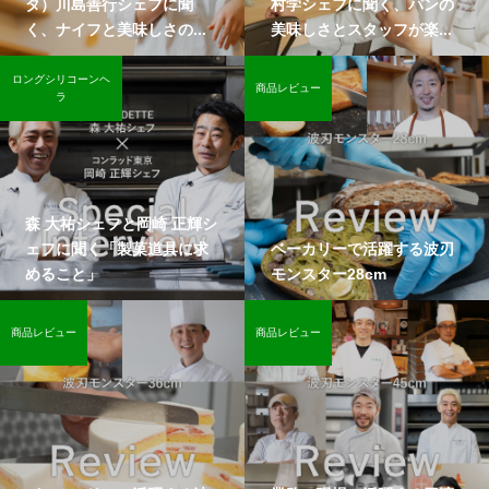
タ）川島善行シェフに聞
村学シェフに聞く、パンの
く、ナイフと美味しさの...
美味しさとスタッフが楽...
ロングシリコーンヘ
商品レビュー
ラ
森 大祐シェフと岡崎 正輝シ
ェフに聞く「製菓道具に求
ベーカリーで活躍する波刃
めること」
モンスター28cm
商品レビュー
商品レビュー