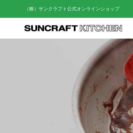
（株）サンクラフト公式オンラインショップ
お菓子作
らに上げ
び方
2025.03.
砥石を使
の仕方
2023.07.