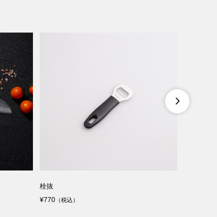

栓抜
ステンレ
¥770
¥1,815
（税込）
（税