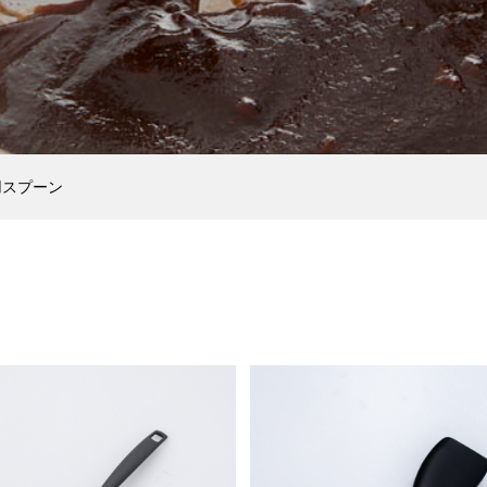
何を買ったらいい
包丁の普段のお手入れ方
の名称から選ぶ際の
18
2022.08.18
用スプーン