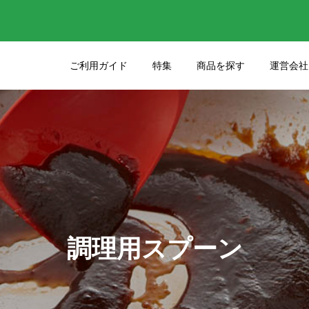
ご利用ガイド
特集
商品を探す
運営会社
りのクオリティをさ
45年間大切にお使いいた
るケーキナイフの選
たサンクラフトの包丁を
しました
11
2025.03.03
った包丁の研ぎ直し
包丁各部位の名前を知ろ
調理用スプーン
27
2023.05.25