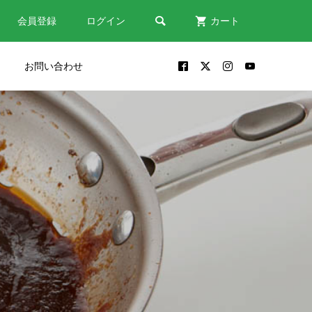

会員登録
ログイン
カート
お問い合わせ
だい
包丁が出来るまで｜鎌倉時代
修理
から受け継がれる関の包丁づ
くり
2024.10.30
う
包丁は「鋼？ステンレス？」
素材から包丁を選ぶポイント
2022.08.18