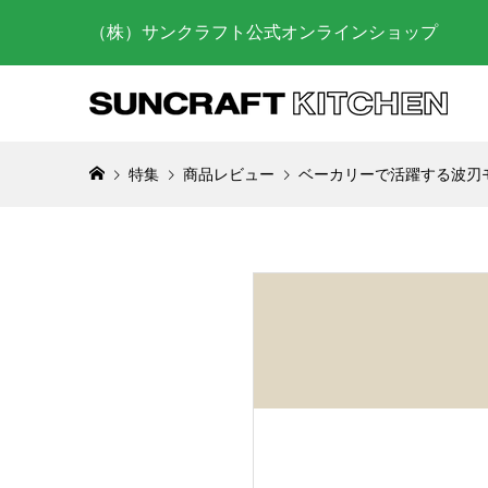
（株）サンクラフト公式オンラインショップ
特集
商品レビュー
ベーカリーで活躍する波刃モ
お菓子作
らに上げ
び方
2025.03.
砥石を使
の仕方
2023.07.