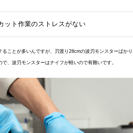
カット作業のストレスがない
することが多いんですが、刃渡り28cmの波刃モンスターばか
ので、波刃モンスターはナイフが軽いので有難いです。