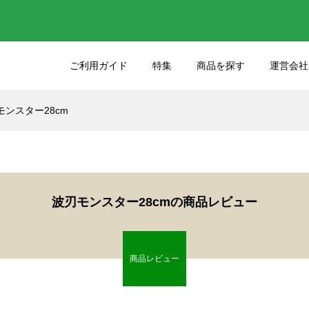
ご利用ガイド
特集
商品を探す
運営会社
ンスター28cm
りのクオリティをさ
45年間大切にお使いいた
るケーキナイフの選
たサンクラフトの包丁を
しました
11
2025.03.03
波刃モンスター28cmの商品レビュー
った包丁の研ぎ直し
包丁各部位の名前を知ろ
商品レビュー
27
2023.05.25