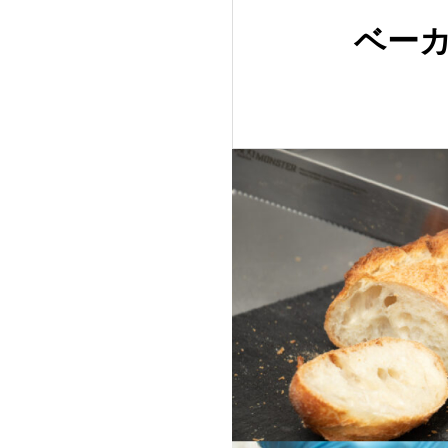
包丁って
ベーカ
の？包丁
ポイント
2022.08.