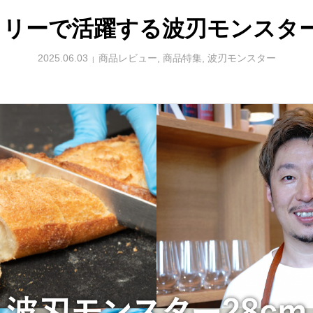
何を買ったらいい
包丁の普段のお手入れ方
リーで活躍する波刃モンスター
の名称から選ぶ際の
2025.06.03
商品レビュー
,
商品特集
,
波刃モンスター
18
2022.08.18