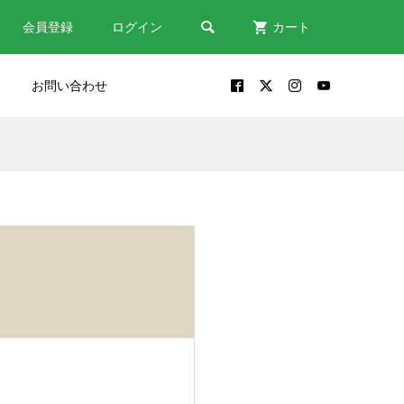

会員登録
ログイン
カート
お問い合わせ
だい
包丁が出来るまで｜鎌倉時代
修理
から受け継がれる関の包丁づ
くり
2024.10.30
う
包丁は「鋼？ステンレス？」
素材から包丁を選ぶポイント
2022.08.18