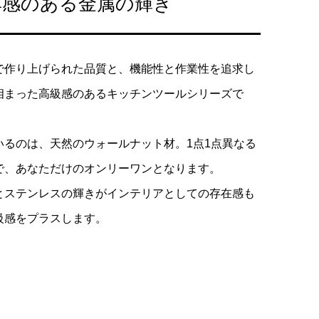
厚感のある金属の輝き
法
で作り上げられた品質と、機能性と作業性を追求し
相まった高級感のあるキッチンツールシリーズで
いるのは、天然のウォールナット材。1点1点異なる
で、あなただけのオンリーワンとなります。
とステンレスの輝きがインテリアとしての存在感も
級感をプラスします。