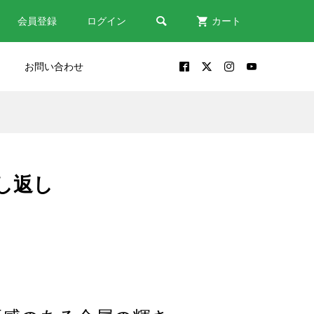

会員登録
ログイン
カート
お問い合わせ
だい
包丁が出来るまで｜鎌倉時代
修理
から受け継がれる関の包丁づ
くり
し返し
2024.10.30
う
包丁は「鋼？ステンレス？」
素材から包丁を選ぶポイント
2022.08.18