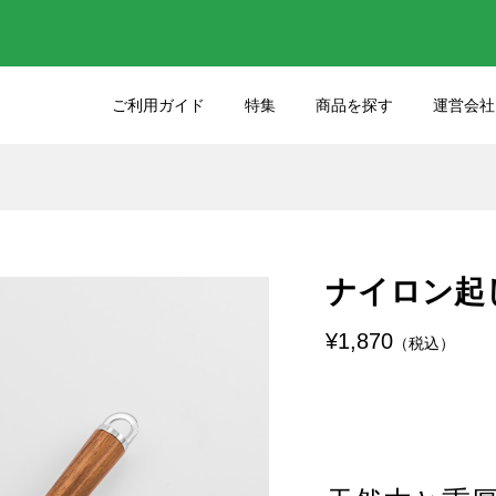
ご利用ガイド
特集
商品を探す
運営会社
りのクオリティをさ
45年間大切にお使いいた
るケーキナイフの選
たサンクラフトの包丁を
しました
ナイロン起
11
2025.03.03
¥1,870
（税込）
った包丁の研ぎ直し
包丁各部位の名前を知ろ
27
2023.05.25