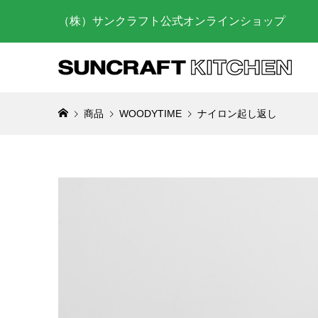
（株）サンクラフト公式オンラインショップ
商品
WOODYTIME
ナイロン起し返し
お菓子作
らに上げ
び方
2025.03.
砥石を使
の仕方
2023.07.