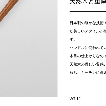
天然木と重
何を買ったらいい
包丁の普段のお手入れ方
の名称から選ぶ際の
18
2022.08.18
日本製の確かな技術
た美しいスタイルが
す。
ハンドルに使われて
木目の仕上がりなの
天然木の優しい質感
放ち、キッチンに高
WT-12