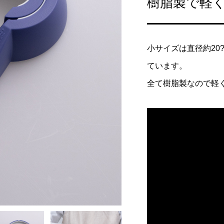
樹脂製で軽
何を買ったらいい
包丁の普段のお手入れ方
の名称から選ぶ際の
18
2022.08.18
小サイズは直径約20?
ています。
全て樹脂製なので軽