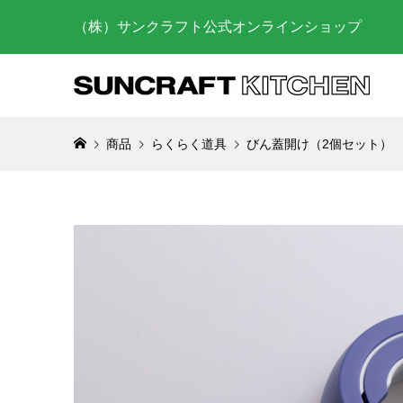
（株）サンクラフト公式オンラインショップ
商品
らくらく道具
びん蓋開け（2個セット）
お菓子作
らに上げ
び方
2025.03.
砥石を使
の仕方
2023.07.