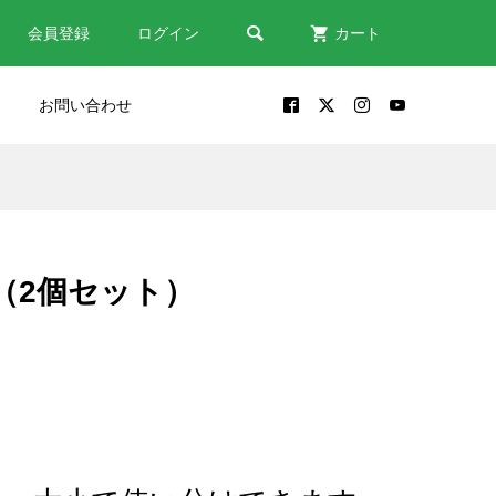

会員登録
ログイン
カート
お問い合わせ
だい
包丁が出来るまで｜鎌倉時代
修理
から受け継がれる関の包丁づ
くり
（2個セット）
2024.10.30
う
包丁は「鋼？ステンレス？」
素材から包丁を選ぶポイント
2022.08.18