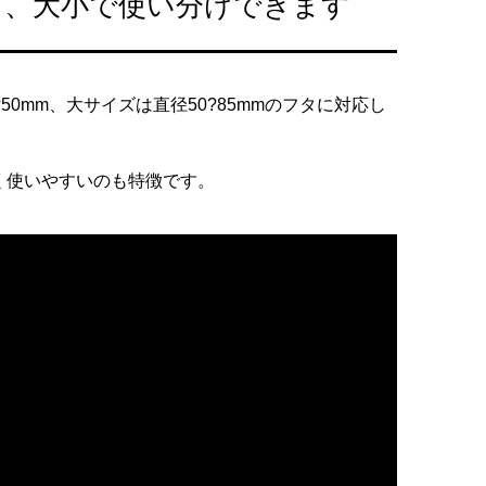
く、大小で使い分けできます
法
50mm、大サイズは直径50?85mmのフタに対応し
く使いやすいのも特徴です。