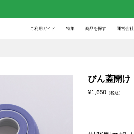
ご利用ガイド
特集
商品を探す
運営会社
りのクオリティをさ
45年間大切にお使いいた
るケーキナイフの選
たサンクラフトの包丁を
しました
びん蓋開け
11
2025.03.03
¥1,650
（税込）
った包丁の研ぎ直し
包丁各部位の名前を知ろ
27
2023.05.25