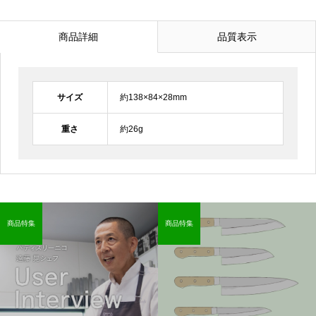
商品詳細
品質表示
サイズ
約138×84×28mm
重さ
約26g
商品特集
商品特集