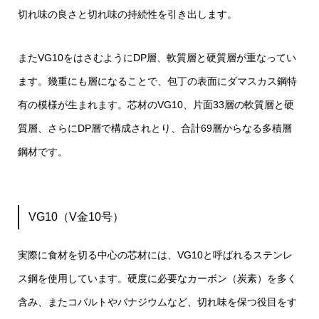
切れ味の良さと切れ味の持続性を引き出します。
またVG10をはさむようにDP層、軟質層と硬質層が重なってい
ます。幾重にも層になることで、包丁の表面にダマスカス鋼特
有の模様が生まれます。芯材のVG10、片面33層の軟質層と硬
質層、さらにDP層で構成されとり、合計69層からなる多積層
鋼材です。
VG10（V金10号）
実際に食材を切る中心の芯材には、VG10と呼ばれるステンレ
ス鋼を使用しています。硬度に必要なカーボン（炭素）を多く
含み、またコバルトやバナジウムなど、切れ味を保つ役目をす