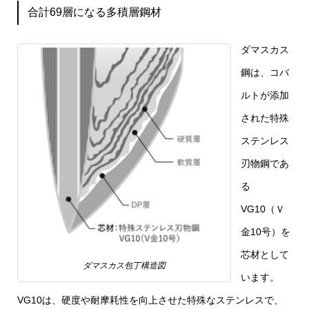
合計69層になる多積層鋼材
ダマスカス
鋼は、コバ
ルトが添加
された特殊
ステンレス
刃物鋼であ
る
VG10（Ｖ
金10号）を
芯材として
ダマスカス包丁構造図
います。
VG10は、硬度や耐摩耗性を向上させた特殊なステンレスで、