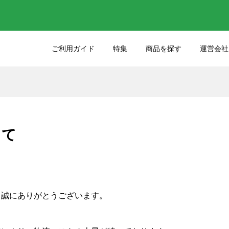
ご利用ガイド
特集
商品を探す
運営会社
りのクオリティをさ
45年間大切にお使いいた
るケーキナイフの選
たサンクラフトの包丁を
しました
して
11
2025.03.03
った包丁の研ぎ直し
包丁各部位の名前を知ろ
、誠にありがとうございます。
27
2023.05.25