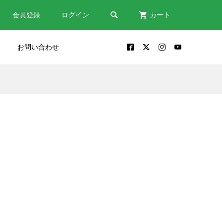

会員登録
ログイン
カート
お問い合わせ
だい
包丁が出来るまで｜鎌倉時代
修理
から受け継がれる関の包丁づ
くり
2024.10.30
う
包丁は「鋼？ステンレス？」
素材から包丁を選ぶポイント
2022.08.18