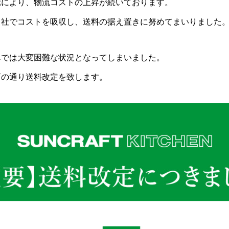
騰により、物流コストの上昇が続いております。
何を買ったらいい
包丁の普段のお手入れ方
の名称から選ぶ際の
自社でコストを吸収し、送料の据え置きに努めてまいりました
18
2022.08.18
みでは大変困難な状況となってしまいました。
下の通り送料改定を致します。